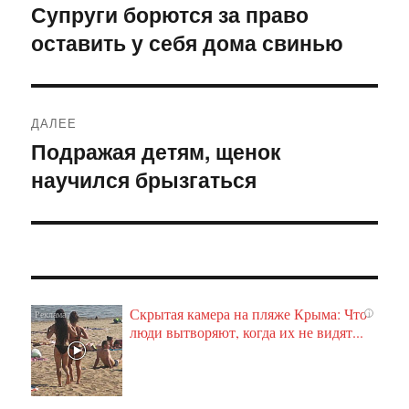
по
Супруги борются за право
Предыдущая
оставить у себя дома свинью
запись:
записям
ДАЛЕЕ
Подражая детям, щенок
Следующая
научился брызгаться
запись:
Скрытая камера на пляже Крыма: Что
i
люди вытворяют, когда их не видят...