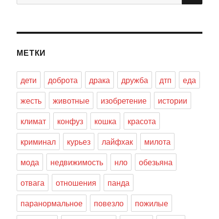
МЕТКИ
дети
доброта
драка
дружба
дтп
еда
жесть
животные
изобретение
истории
климат
конфуз
кошка
красота
криминал
курьез
лайфхак
милота
мода
недвижимость
нло
обезьяна
отвага
отношения
панда
паранормальное
повезло
пожилые