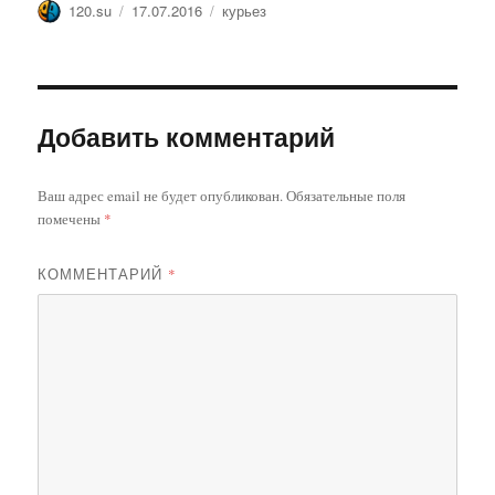
Автор
Опубликовано
Метки
120.su
17.07.2016
курьез
Добавить комментарий
Ваш адрес email не будет опубликован.
Обязательные поля
помечены
*
КОММЕНТАРИЙ
*