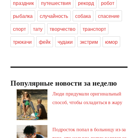
праздник
путешествия
рекорд
робот
рыбалка
случайность
собака
спасение
спорт
тату
творчество
транспорт
трюкачи
фейк
чудаки
экстрим
юмор
Популярные новости за неделю
Люди придумали оригинальный
способ, чтобы охладиться в жару
Подросток попал в больницу из-за
того, что целыми днями валялся со