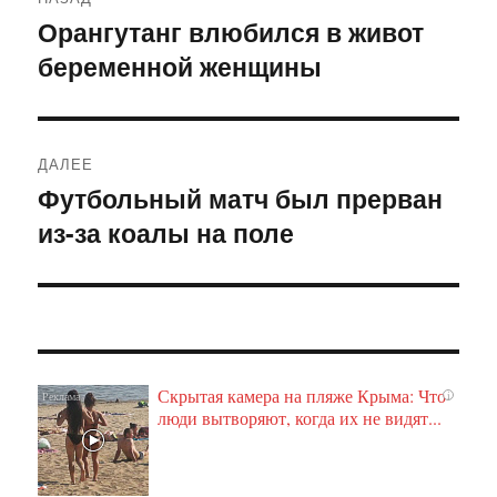
по
Орангутанг влюбился в живот
Предыдущая
беременной женщины
запись:
записям
ДАЛЕЕ
Футбольный матч был прерван
Следующая
из-за коалы на поле
запись:
Скрытая камера на пляже Крыма: Что
i
люди вытворяют, когда их не видят...