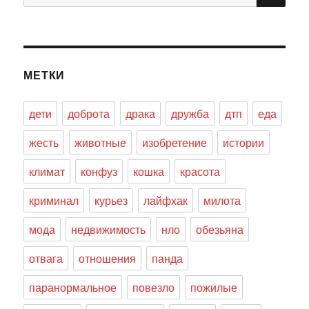
МЕТКИ
дети
доброта
драка
дружба
дтп
еда
жесть
животные
изобретение
истории
климат
конфуз
кошка
красота
криминал
курьез
лайфхак
милота
мода
недвижимость
нло
обезьяна
отвага
отношения
панда
паранормальное
повезло
пожилые