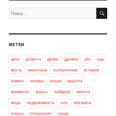
ПО
Искать:
МЕТКИ
дети
доброта
драка
дружба
дтп
еда
жесть
животные
изобретение
истории
климат
конфуз
кошка
красота
криминал
курьез
лайфхак
милота
мода
недвижимость
нло
обезьяна
отвага
отношения
панда