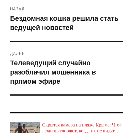
Навигация
НАЗАД
по
Бездомная кошка решила стать
Предыдущая
ведущей новостей
запись:
записям
ДАЛЕЕ
Телеведущий случайно
Следующая
разоблачил мошенника в
запись:
прямом эфире
Скрытая камера на пляже Крыма: Что
i
люди вытворяют, когда их не видят...