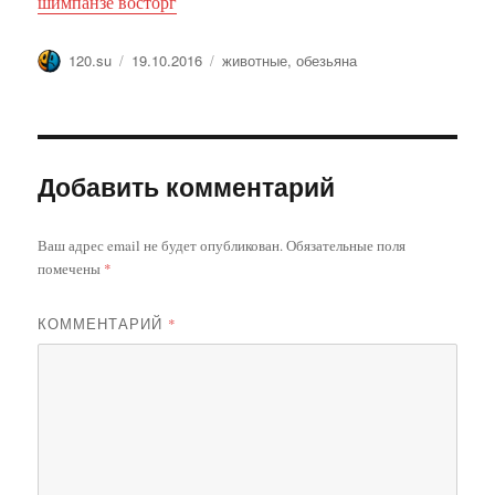
шимпанзе восторг
Автор
Опубликовано
Метки
120.su
19.10.2016
животные
,
обезьяна
Добавить комментарий
Ваш адрес email не будет опубликован.
Обязательные поля
помечены
*
КОММЕНТАРИЙ
*