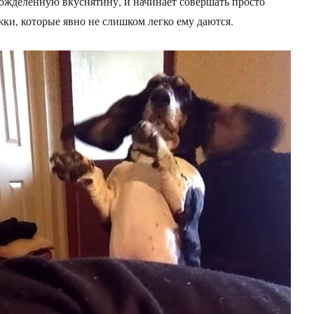
вожделенную вкуснятину, и начинает совершать просто
и, которые явно не слишком легко ему даются.