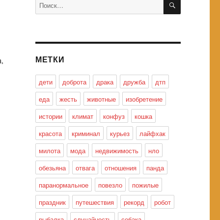
Искать:
МЕТКИ
,
дети
доброта
драка
дружба
дтп
еда
жесть
животные
изобретение
истории
климат
конфуз
кошка
красота
криминал
курьез
лайфхак
милота
мода
недвижимость
нло
обезьяна
отвага
отношения
панда
паранормальное
повезло
пожилые
праздник
путешествия
рекорд
робот
рыбалка
случайность
собака