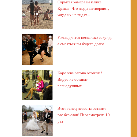
Скрытая камера на пляже
i
Крыма: Что люди вытворяют,
когда их не видят...
Ролик длится несколько секунд,
i
а смеяться вы будете долго
Королева вагона отожгла!
i
Видео не оставит
равнодушным
Этот танец невесты оставит
i
вас без слов! Пересмотрела 10
раз