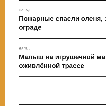
Навигация
НАЗАД
по
Пожарные спасли оленя, 
Предыдущая
запись:
записям
ограде
ДАЛЕЕ
Малыш на игрушечной ма
Следующая
запись:
оживлённой трассе