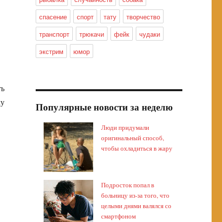
спасение
спорт
тату
творчество
транспорт
трюкачи
фейк
чудаки
экстрим
юмор
ть
му
Популярные новости за неделю
Люди придумали
оригинальный способ,
чтобы охладиться в жару
Подросток попал в
больницу из-за того, что
целыми днями валялся со
смартфоном