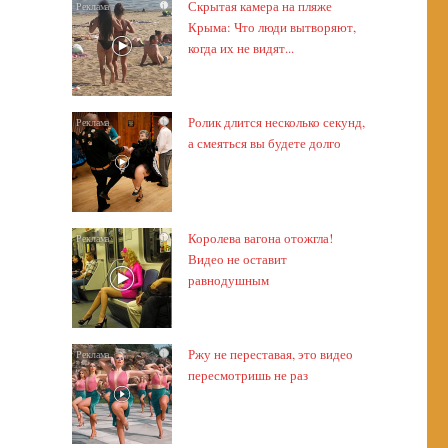
Скрытая камера на пляже
i
Крыма: Что люди вытворяют,
когда их не видят...
Ролик длится несколько секунд,
i
а смеяться вы будете долго
Королева вагона отожгла!
i
Видео не оставит
равнодушным
Ржу не переставая, это видео
i
пересмотришь не раз