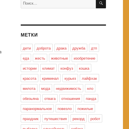
Искать:
МЕТКИ
дети
доброта
драка
дружба
дтп
а
еда
жесть
животные
изобретение
истории
климат
конфуз
кошка
красота
криминал
курьез
лайфхак
милота
мода
недвижимость
нло
обезьяна
отвага
отношения
панда
паранормальное
повезло
пожилые
праздник
путешествия
рекорд
робот
рыбалка
случайность
собака