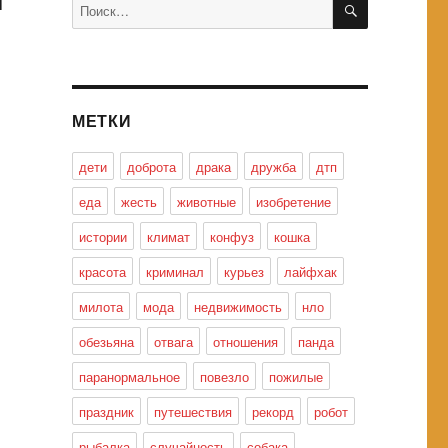
Искать:
МЕТКИ
дети
доброта
драка
дружба
дтп
еда
жесть
животные
изобретение
истории
климат
конфуз
кошка
красота
криминал
курьез
лайфхак
милота
мода
недвижимость
нло
обезьяна
отвага
отношения
панда
паранормальное
повезло
пожилые
праздник
путешествия
рекорд
робот
рыбалка
случайность
собака