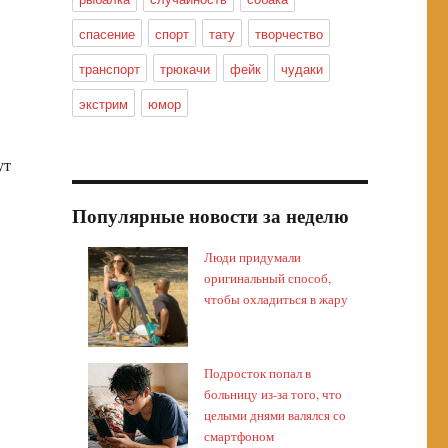
спасение
спорт
тату
творчество
транспорт
трюкачи
фейк
чудаки
экстрим
юмор
ут
Популярные новости за неделю
Люди придумали
оригинальный способ,
чтобы охладиться в жару
Подросток попал в
больницу из-за того, что
целыми днями валялся со
смартфоном