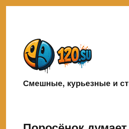
Смешные, курьезные и ст
Поросёнок думает,