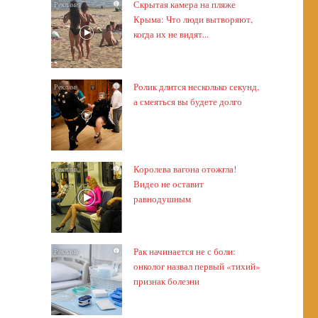
Скрытая камера на пляже
i
Крыма: Что люди вытворяют,
когда их не видят...
Ролик длится несколько секунд,
i
а смеяться вы будете долго
Королева вагона отожгла!
i
Видео не оставит
равнодушным
Рак начинается не с боли:
i
онколог назвал первый «тихий»
признак болезни