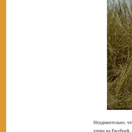
Неудивительно, ч
улова на
Facebook
.