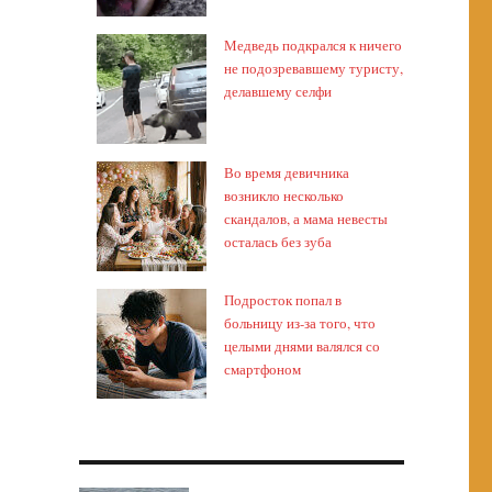
Медведь подкрался к ничего
не подозревавшему туристу,
делавшему селфи
Во время девичника
возникло несколько
скандалов, а мама невесты
осталась без зуба
Подросток попал в
больницу из-за того, что
целыми днями валялся со
смартфоном