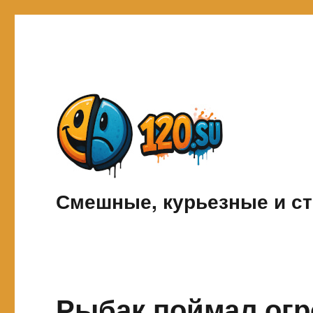
Смешные, курьезные и ст
Рыбак поймал огр