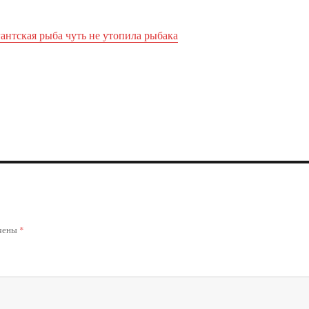
антская рыба чуть не утопила рыбака
ечены
*