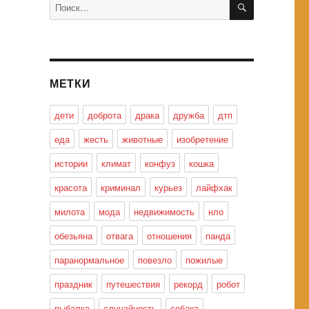
Искать:
МЕТКИ
дети
доброта
драка
дружба
дтп
еда
жесть
животные
изобретение
истории
климат
конфуз
кошка
красота
криминал
курьез
лайфхак
милота
мода
недвижимость
нло
обезьяна
отвага
отношения
панда
паранормальное
повезло
пожилые
праздник
путешествия
рекорд
робот
рыбалка
случайность
собака