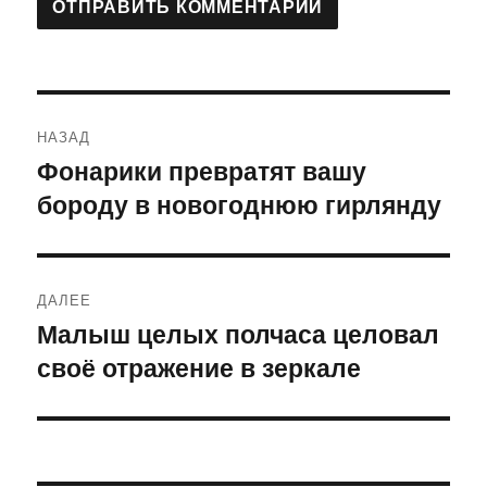
Навигация
НАЗАД
по
Фонарики превратят вашу
Предыдущая
бороду в новогоднюю гирлянду
запись:
записям
ДАЛЕЕ
Малыш целых полчаса целовал
Следующая
своё отражение в зеркале
запись: