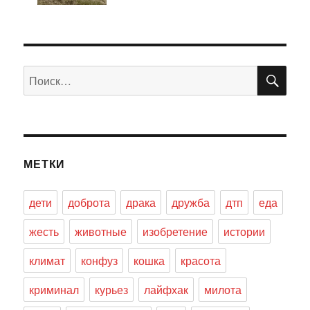
ПО
Искать:
МЕТКИ
дети
доброта
драка
дружба
дтп
еда
жесть
животные
изобретение
истории
климат
конфуз
кошка
красота
криминал
курьез
лайфхак
милота