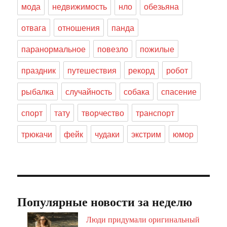
мода
недвижимость
нло
обезьяна
отвага
отношения
панда
паранормальное
повезло
пожилые
праздник
путешествия
рекорд
робот
рыбалка
случайность
собака
спасение
спорт
тату
творчество
транспорт
трюкачи
фейк
чудаки
экстрим
юмор
Популярные новости за неделю
Люди придумали оригинальный