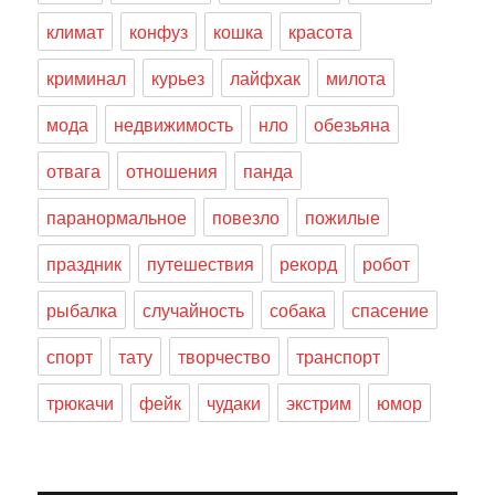
климат
конфуз
кошка
красота
криминал
курьез
лайфхак
милота
мода
недвижимость
нло
обезьяна
отвага
отношения
панда
паранормальное
повезло
пожилые
праздник
путешествия
рекорд
робот
рыбалка
случайность
собака
спасение
спорт
тату
творчество
транспорт
трюкачи
фейк
чудаки
экстрим
юмор