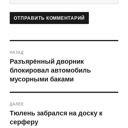
Навигация
НАЗАД
по
Разъярённый дворник
Предыдущая
блокировал автомобиль
запись:
записям
мусорными баками
ДАЛЕЕ
Тюлень забрался на доску к
Следующая
серферу
запись: