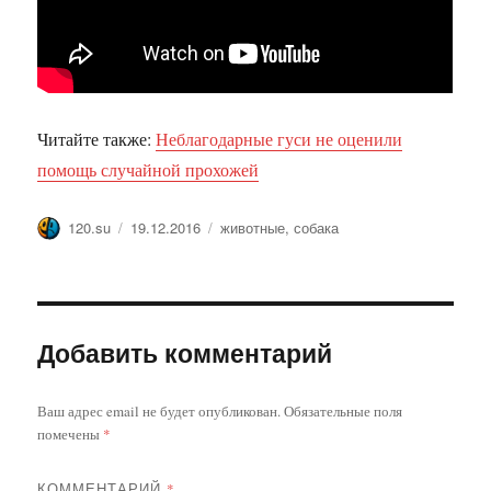
Читайте также:
Неблагодарные гуси не оценили
помощь случайной прохожей
Автор
Опубликовано
Метки
120.su
19.12.2016
животные
,
собака
Добавить комментарий
Ваш адрес email не будет опубликован.
Обязательные поля
помечены
*
КОММЕНТАРИЙ
*