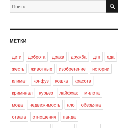
ПО
Искать:
МЕТКИ
дети
доброта
драка
дружба
дтп
еда
жесть
животные
изобретение
истории
климат
конфуз
кошка
красота
криминал
курьез
лайфхак
милота
мода
недвижимость
нло
обезьяна
отвага
отношения
панда