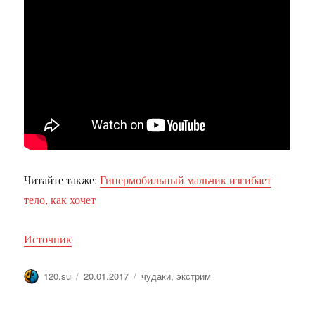
Читайте также:
Гипермобильный мальчик изгибает
тело, как хочет
Источник
Автор
Опубликовано
Метки
120.su
20.01.2017
чудаки
,
экстрим