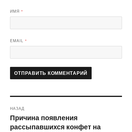
ИМЯ
*
EMAIL
*
Навигация
НАЗАД
по
Причина появления
Предыдущая
рассыпавшихся конфет на
запись:
записям