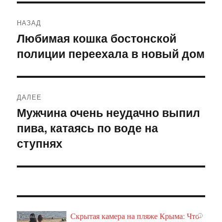
Навигация
НАЗАД
по
Любимая кошка бостонской
Предыдущая
полиции переехала в новый дом
запись:
записям
ДАЛЕЕ
Мужчина очень неудачно выпил
Следующая
пива, катаясь по воде на
запись:
ступнях
Скрытая камера на пляже Крыма: Что
i