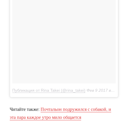
Публикация от Rina Takei (@rina_takei)
Фев 9 2017 в 7:13 PST
Читайте также:
Почтальон подружился с собакой, и
эта пара каждое утро мило общается