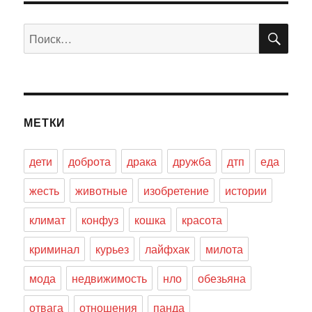
ПО
Искать:
МЕТКИ
дети
доброта
драка
дружба
дтп
еда
жесть
животные
изобретение
истории
климат
конфуз
кошка
красота
криминал
курьез
лайфхак
милота
мода
недвижимость
нло
обезьяна
отвага
отношения
панда