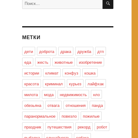
Искать:
МЕТКИ
дети
доброта
драка
дружба
дтп
еда
жесть
животные
изобретение
истории
климат
конфуз
кошка
красота
криминал
курьез
лайфхак
милота
мода
недвижимость
нло
обезьяна
отвага
отношения
панда
паранормальное
повезло
пожилые
праздник
путешествия
рекорд
робот
рыбалка
случайность
собака