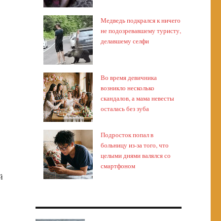
Медведь подкрался к ничего
не подозревавшему туристу,
делавшему селфи
Во время девичника
возникло несколько
скандалов, а мама невесты
осталась без зуба
Подросток попал в
больницу из-за того, что
целыми днями валялся со
смартфоном
й