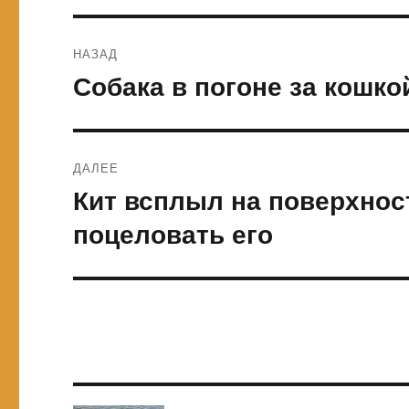
Навигация
НАЗАД
по
Собака в погоне за кошк
Предыдущая
запись:
записям
ДАЛЕЕ
Кит всплыл на поверхнос
Следующая
запись:
поцеловать его