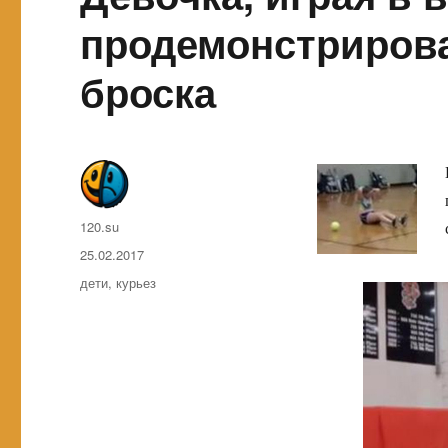
продемонстрирова
броска
Автор
120.su
Опубликовано
25.02.2017
Метки
дети
,
курьез