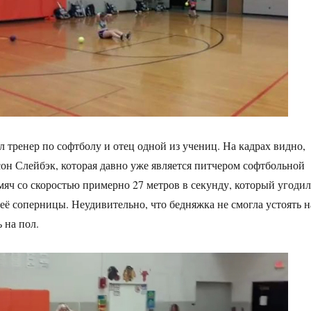
 тренер по софтболу и отец одной из учениц. На кадрах видно,
сон Слейбэк, которая давно уже является питчером софтбольной
мяч со скоростью примерно 27 метров в секунду, который угодил
 её соперницы. Неудивительно, что бедняжка не смогла устоять н
 на пол.