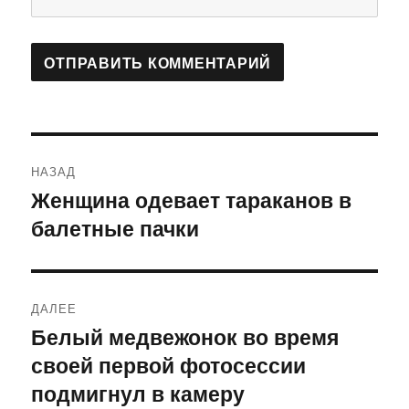
Навигация
НАЗАД
по
Женщина одевает тараканов в
Предыдущая
балетные пачки
запись:
записям
ДАЛЕЕ
Белый медвежонок во время
Следующая
своей первой фотосессии
запись:
подмигнул в камеру