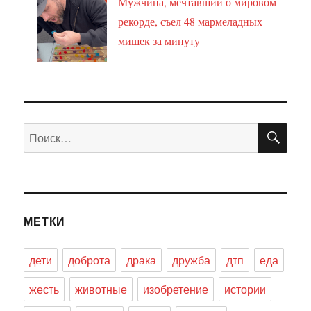
Мужчина, мечтавший о мировом
рекорде, съел 48 мармеладных
мишек за минуту
ПО
Искать:
МЕТКИ
дети
доброта
драка
дружба
дтп
еда
жесть
животные
изобретение
истории