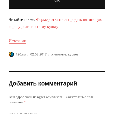
Читайте также:
Фермер отказался продать пятиногую
корову религиозному культу
Источник
Автор
Опубликовано
Метки
120.su
02.03.2017
животные
,
курьез
Добавить комментарий
Ваш адрес email не будет опубликован.
Обязательные поля
помечены
*