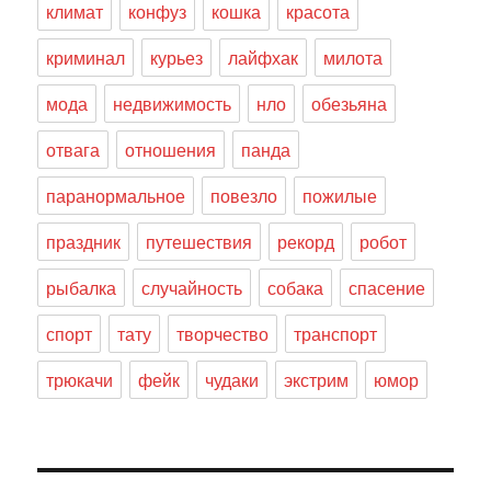
климат
конфуз
кошка
красота
криминал
курьез
лайфхак
милота
мода
недвижимость
нло
обезьяна
отвага
отношения
панда
паранормальное
повезло
пожилые
праздник
путешествия
рекорд
робот
рыбалка
случайность
собака
спасение
спорт
тату
творчество
транспорт
трюкачи
фейк
чудаки
экстрим
юмор