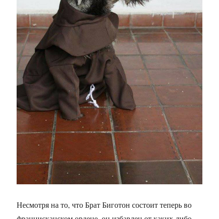
Несмотря на то, что Брат Биготон состоит теперь во
францисканском ордене, он избавлен от каких-либо