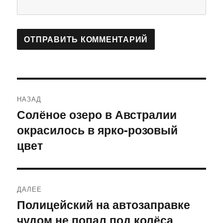
Навигация
НАЗАД
по
Солёное озеро в Австралии
Предыдущая
окрасилось в ярко-розовый
запись:
записям
цвет
ДАЛЕЕ
Полицейский на автозаправке
Следующая
чудом не попал под колёса
запись: