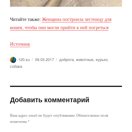
Читайте также:
Женщина построила лестницу для
кошек, чтобы они могли прийти к ней погреться
Источник
Автор
Опубликовано
Метки
120.su
09.03.2017
доброта
,
животные
,
курьез
,
собака
Добавить комментарий
Ваш адрес email не будет опубликован.
Обязательные поля
помечены
*