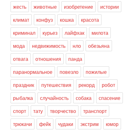
жесть
животные
изобретение
истории
климат
конфуз
кошка
красота
криминал
курьез
лайфхак
милота
мода
недвижимость
нло
обезьяна
отвага
отношения
панда
паранормальное
повезло
пожилые
праздник
путешествия
рекорд
робот
рыбалка
случайность
собака
спасение
спорт
тату
творчество
транспорт
трюкачи
фейк
чудаки
экстрим
юмор