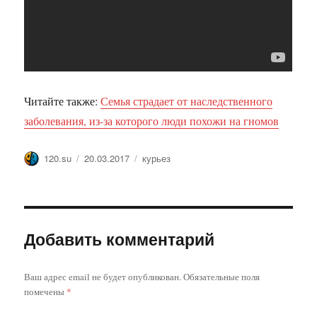
Читайте также:
Семья страдает от наследственного
заболевания, из-за которого люди похожи на гномов
Автор
Опубликовано
Метки
120.su
20.03.2017
курьез
Добавить комментарий
Ваш адрес email не будет опубликован.
Обязательные поля
помечены
*