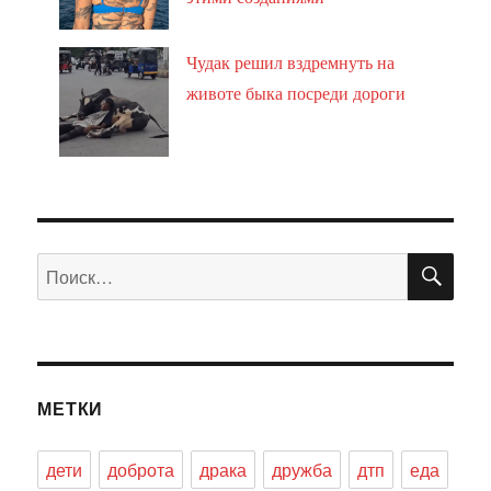
Чудак решил вздремнуть на
животе быка посреди дороги
ПО
Искать:
МЕТКИ
дети
доброта
драка
дружба
дтп
еда