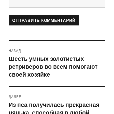
Навигация
НАЗАД
по
Шесть умных золотистых
Предыдущая
ретриверов во всём помогают
запись:
записям
своей хозяйке
ДАЛЕЕ
Из пса получилась прекрасная
Следующая
нянька, способная в любой
запись: