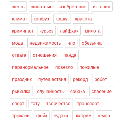
жесть
животные
изобретение
истории
климат
конфуз
кошка
красота
криминал
курьез
лайфхак
милота
мода
недвижимость
нло
обезьяна
отвага
отношения
панда
паранормальное
повезло
пожилые
праздник
путешествия
рекорд
робот
рыбалка
случайность
собака
спасение
спорт
тату
творчество
транспорт
трюкачи
фейк
чудаки
экстрим
юмор