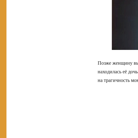
Позже женщину выв
находилась её доч
на трагичность мо