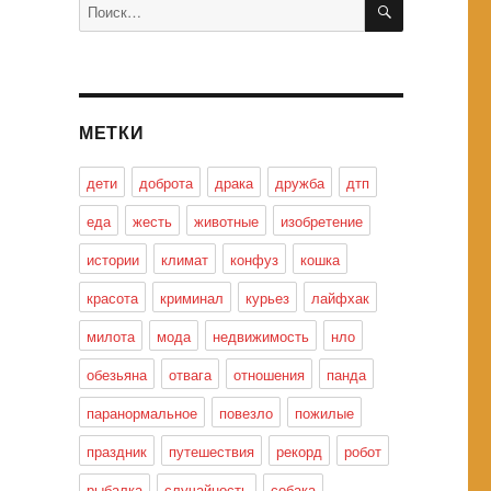
Искать:
МЕТКИ
дети
доброта
драка
дружба
дтп
еда
жесть
животные
изобретение
истории
климат
конфуз
кошка
красота
криминал
курьез
лайфхак
милота
мода
недвижимость
нло
обезьяна
отвага
отношения
панда
паранормальное
повезло
пожилые
праздник
путешествия
рекорд
робот
рыбалка
случайность
собака