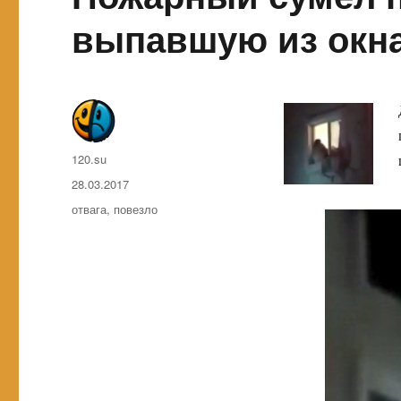
выпавшую из окн
Автор
120.su
Опубликовано
28.03.2017
Метки
отвага
,
повезло