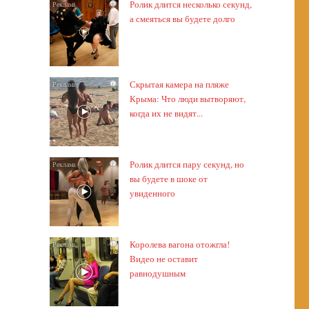
Ролик длится несколько секунд,
i
а смеяться вы будете долго
Скрытая камера на пляже
i
Крыма: Что люди вытворяют,
когда их не видят...
Ролик длится пару секунд, но
i
вы будете в шоке от
увиденного
Королева вагона отожгла!
i
Видео не оставит
равнодушным