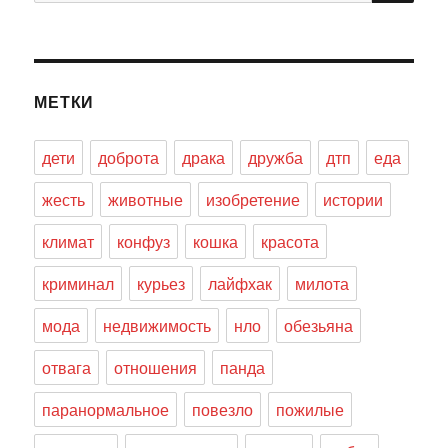
МЕТКИ
дети
доброта
драка
дружба
дтп
еда
жесть
животные
изобретение
истории
климат
конфуз
кошка
красота
криминал
курьез
лайфхак
милота
мода
недвижимость
нло
обезьяна
отвага
отношения
панда
паранормальное
повезло
пожилые