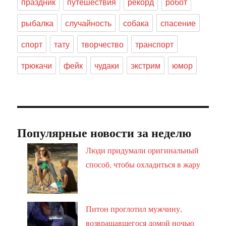
праздник
путешествия
рекорд
робот
рыбалка
случайность
собака
спасение
спорт
тату
творчество
транспорт
трюкачи
фейк
чудаки
экстрим
юмор
Популярные новости за неделю
Люди придумали оригинальный
способ, чтобы охладиться в жару
Питон проглотил мужчину,
возвращавшегося домой ночью