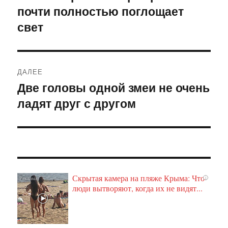
почти полностью поглощает
запись:
записям
свет
ДАЛЕЕ
Две головы одной змеи не очень
Следующая
ладят друг с другом
запись:
Скрытая камера на пляже Крыма: Что
i
люди вытворяют, когда их не видят...