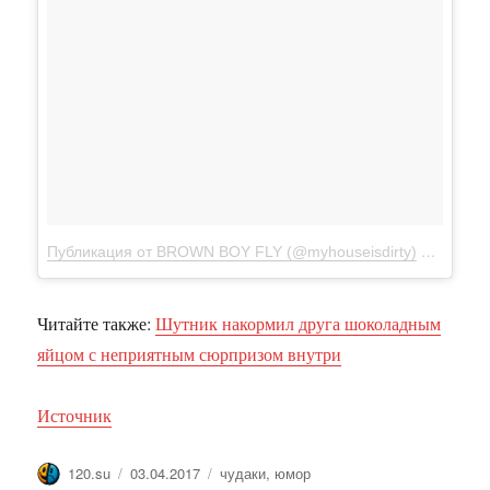
Публикация от BROWN BOY FLY (@myhouseisdirty)
Мар 28 2
Читайте также:
Шутник накормил друга шоколадным
яйцом с неприятным сюрпризом внутри
Источник
Автор
Опубликовано
Метки
120.su
03.04.2017
чудаки
,
юмор