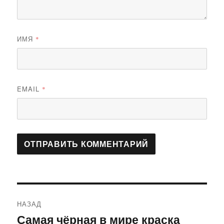
ИМЯ
*
EMAIL
*
Навигация
НАЗАД
по
Самая чёрная в мире краска
Предыдущая