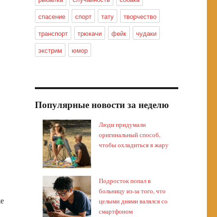
спасение
спорт
тату
творчество
транспорт
трюкачи
фейк
чудаки
экстрим
юмор
Популярные новости за неделю
Люди придумали
оригинальный способ,
чтобы охладиться в жару
Подросток попал в
больницу из-за того, что
же
целыми днями валялся со
смартфоном