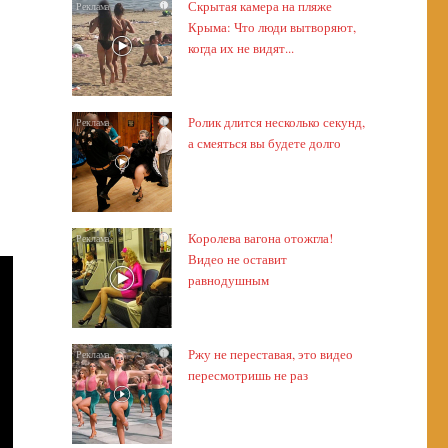
Скрытая камера на пляже
i
Крыма: Что люди вытворяют,
когда их не видят...
Ролик длится несколько секунд,
i
а смеяться вы будете долго
Королева вагона отожгла!
i
Видео не оставит
равнодушным
Ржу не переставая, это видео
i
пересмотришь не раз