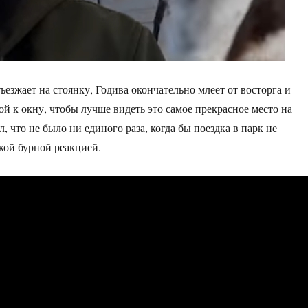
ъезжает на стоянку, Годива окончательно млеет от восторга и
й к окну, чтобы лучше видеть это самое прекрасное место на
ал, что не было ни единого раза, когда бы поездка в парк не
кой бурной реакцией.