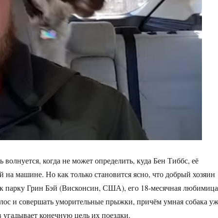
ь волнуется, когда не может определить, куда Бен Тиббс, её
ей на машине. Но как только становится ясно, что добрый хозяин
 к парку Грин Бэй (Висконсин, США), его 18-месячная любимица
олос и совершать уморительные прыжки, причём умная собака у
в угадывает конечную цель их поездки.