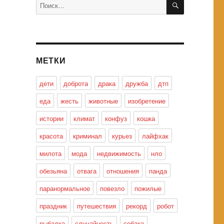
Искать:
МЕТКИ
дети
доброта
драка
дружба
дтп
еда
жесть
животные
изобретение
истории
климат
конфуз
кошка
красота
криминал
курьез
лайфхак
милота
мода
недвижимость
нло
обезьяна
отвага
отношения
панда
паранормальное
повезло
пожилые
праздник
путешествия
рекорд
робот
рыбалка
случайность
собака