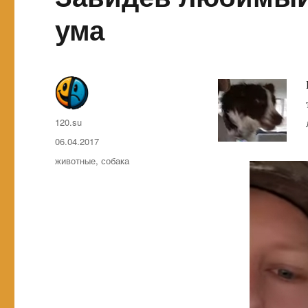
ума
Автор
120.su
Опубликовано
06.04.2017
Метки
животные
,
собака