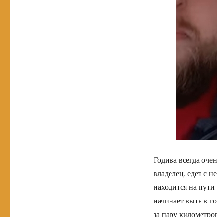
Годива всегда очен
владелец, едет с н
находится на пути
начинает выть в г
за пару километро