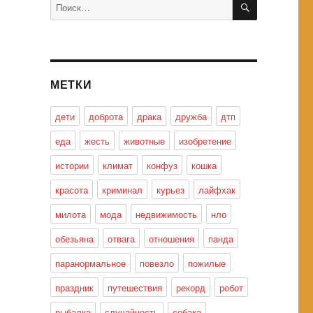
Искать:
МЕТКИ
дети
доброта
драка
дружба
дтп
еда
жесть
животные
изобретение
истории
климат
конфуз
кошка
красота
криминал
курьез
лайфхак
милота
мода
недвижимость
нло
обезьяна
отвага
отношения
панда
паранормальное
повезло
пожилые
праздник
путешествия
рекорд
робот
рыбалка
случайность
собака