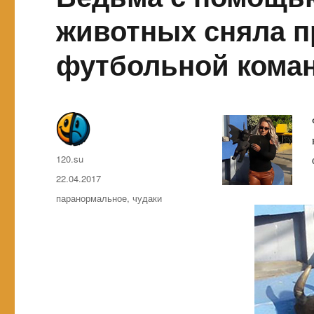
животных сняла п
футбольной кома
Автор
120.su
Опубликовано
22.04.2017
Метки
паранормальное
,
чудаки