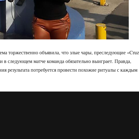
ема торжественно объявила, что злые чары, преследующие «Cruz
 и в следующем матче команда обязательно выиграет. Правда,
ения результата потребуется провести похожие ритуалы с каждым