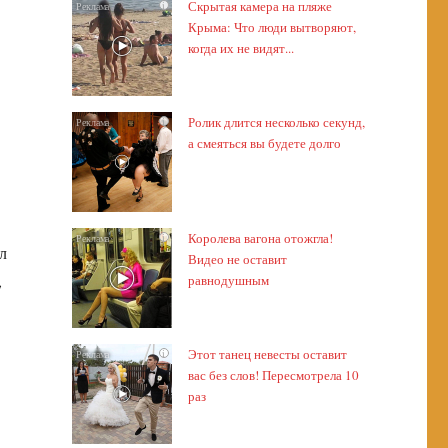
Скрытая камера на пляже
i
Крыма: Что люди вытворяют,
когда их не видят...
Ролик длится несколько секунд,
i
а смеяться вы будете долго
Королева вагона отожгла!
i
л
Видео не оставит
,
равнодушным
Этот танец невесты оставит
i
вас без слов! Пересмотрела 10
раз