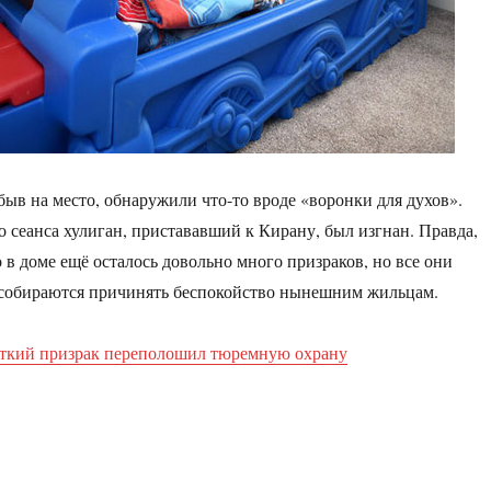
ыв на место, обнаружили что-то вроде «воронки для духов».
о сеанса хулиган, пристававший к Кирану, был изгнан. Правда,
 в доме ещё осталось довольно много призраков, но все они
собираются причинять беспокойство нынешним жильцам.
ткий призрак переполошил тюремную охрану