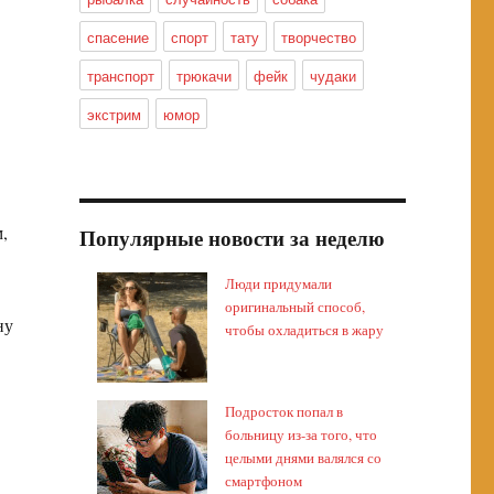
спасение
спорт
тату
творчество
транспорт
трюкачи
фейк
чудаки
экстрим
юмор
,
Популярные новости за неделю
Люди придумали
оригинальный способ,
ну
чтобы охладиться в жару
Подросток попал в
больницу из-за того, что
целыми днями валялся со
смартфоном