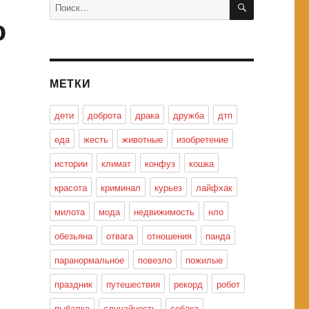
Искать:
ю
МЕТКИ
дети
доброта
драка
дружба
дтп
еда
жесть
животные
изобретение
истории
климат
конфуз
кошка
красота
криминал
курьез
лайфхак
милота
мода
недвижимость
нло
обезьяна
отвага
отношения
панда
паранормальное
повезло
пожилые
праздник
путешествия
рекорд
робот
рыбалка
случайность
собака