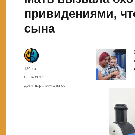
привидениями, чт
сына
Автор
120.su
Опубликовано
25.04.2017
Метки
дети
,
паранормальное