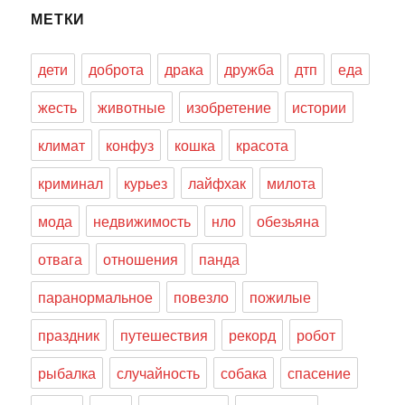
МЕТКИ
дети
доброта
драка
дружба
дтп
еда
жесть
животные
изобретение
истории
климат
конфуз
кошка
красота
криминал
курьез
лайфхак
милота
мода
недвижимость
нло
обезьяна
отвага
отношения
панда
паранормальное
повезло
пожилые
праздник
путешествия
рекорд
робот
рыбалка
случайность
собака
спасение