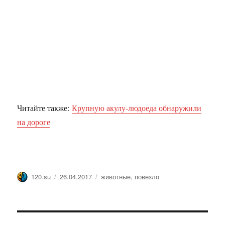
Читайте также:
Крупную акулу-людоеда обнаружили
на дороге
Автор
Опубликовано
Метки
120.su
26.04.2017
животные
,
повезло