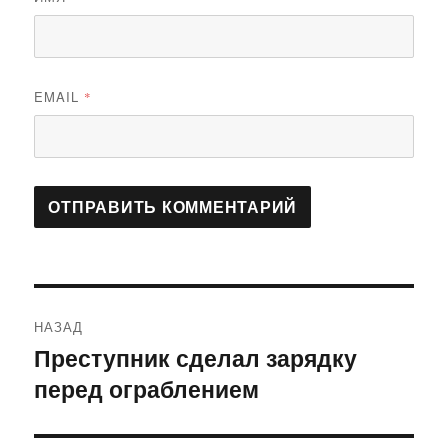
EMAIL
*
Навигация
НАЗАД
по
Преступник сделал зарядку
Предыдущая
перед ограблением
запись:
записям