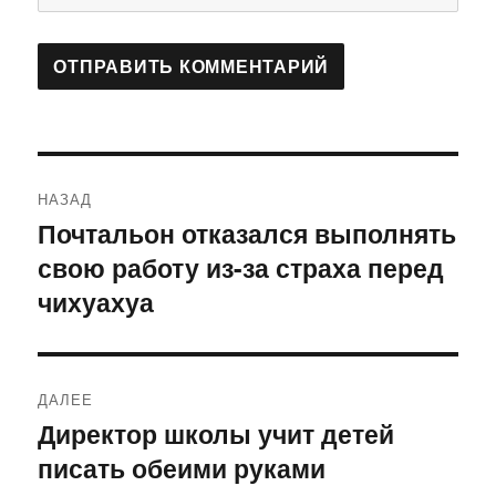
Навигация
НАЗАД
по
Почтальон отказался выполнять
Предыдущая
свою работу из-за страха перед
запись:
записям
чихуахуа
ДАЛЕЕ
Директор школы учит детей
Следующая
писать обеими руками
запись: