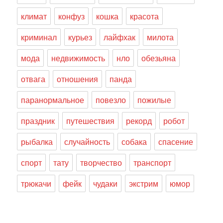
климат
конфуз
кошка
красота
криминал
курьез
лайфхак
милота
мода
недвижимость
нло
обезьяна
отвага
отношения
панда
паранормальное
повезло
пожилые
праздник
путешествия
рекорд
робот
рыбалка
случайность
собака
спасение
спорт
тату
творчество
транспорт
трюкачи
фейк
чудаки
экстрим
юмор