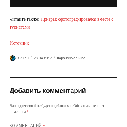
Читайте также:
Призрак сфотографировался вместе с
туристами
Источник
Автор
Опубликовано
Метки
120.su
28.04.2017
паранормальное
Добавить комментарий
Ваш адрес email не будет опубликован.
Обязательные поля
помечены
*
КОММЕНТАРИЙ
*