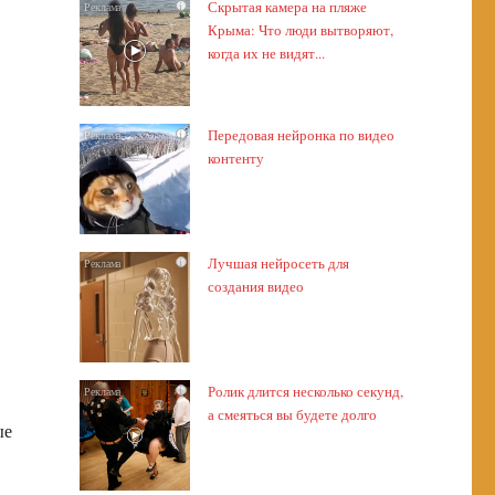
Скрытая камера на пляже
i
Крыма: Что люди вытворяют,
когда их не видят...
Передовая нейронка по видео
i
контенту
Лучшая нейросеть для
i
создания видео
Ролик длится несколько секунд,
i
а смеяться вы будете долго
ые