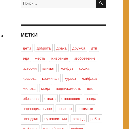
Искать:
МЕТКИ
ми
дети
доброта
драка
дружба
дтп
еда
жесть
животные
изобретение
истории
климат
конфуз
кошка
красота
криминал
курьез
лайфхак
милота
мода
недвижимость
нло
обезьяна
отвага
отношения
панда
паранормальное
повезло
пожилые
праздник
путешествия
рекорд
робот
рыбалка
случайность
собака