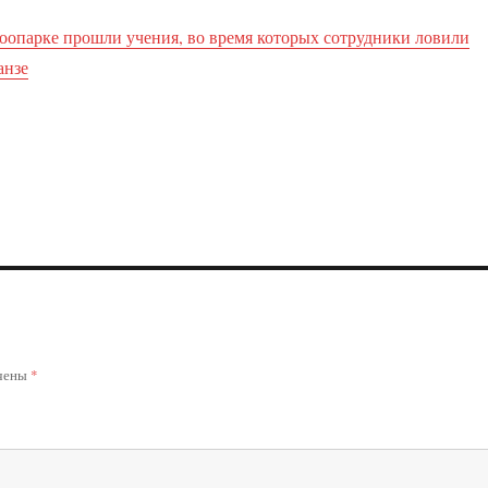
зоопарке прошли учения, во время которых сотрудники ловили
анзе
ечены
*