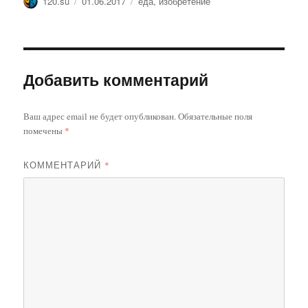
Автор
Опубликовано
Метки
120.su
01.06.2017
еда
,
изобретение
Добавить комментарий
Ваш адрес email не будет опубликован.
Обязательные поля
помечены
*
КОММЕНТАРИЙ
*