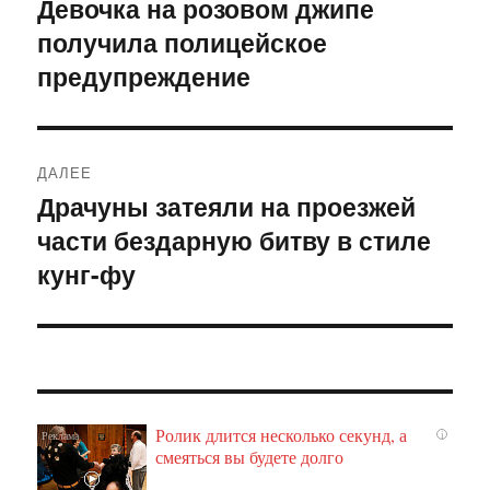
по
Девочка на розовом джипе
Предыдущая
получила полицейское
запись:
записям
предупреждение
ДАЛЕЕ
Драчуны затеяли на проезжей
Следующая
части бездарную битву в стиле
запись:
кунг-фу
Ролик длится несколько секунд, а
i
смеяться вы будете долго