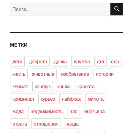
ПО
Искать:
МЕТКИ
дети
доброта
драка
дружба
дтп
еда
жесть
животные
изобретение
истории
климат
конфуз
кошка
красота
криминал
курьез
лайфхак
милота
мода
недвижимость
нло
обезьяна
отвага
отношения
панда