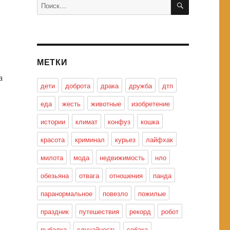
Искать:
МЕТКИ
а
дети
доброта
драка
дружба
дтп
еда
жесть
животные
изобретение
истории
климат
конфуз
кошка
красота
криминал
курьез
лайфхак
милота
мода
недвижимость
нло
обезьяна
отвага
отношения
панда
паранормальное
повезло
пожилые
праздник
путешествия
рекорд
робот
рыбалка
случайность
собака