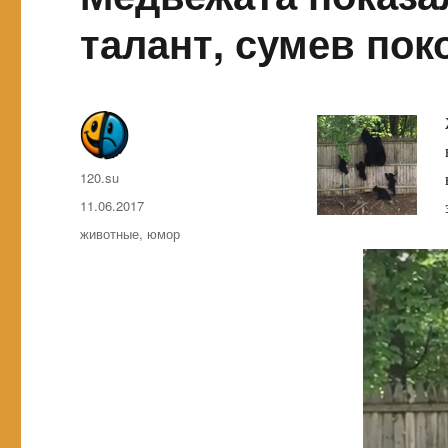
талант, сумев по
Автор
120.su
Опубликовано
11.06.2017
Метки
животные
,
юмор