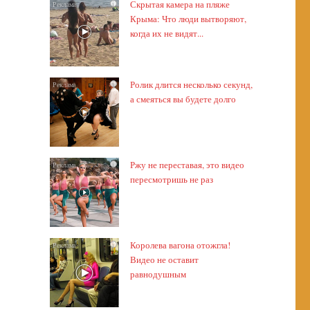
Скрытая камера на пляже
i
Крыма: Что люди вытворяют,
когда их не видят...
Ролик длится несколько секунд,
i
а смеяться вы будете долго
Ржу не переставая, это видео
i
пересмотришь не раз
Королева вагона отожгла!
i
Видео не оставит
равнодушным