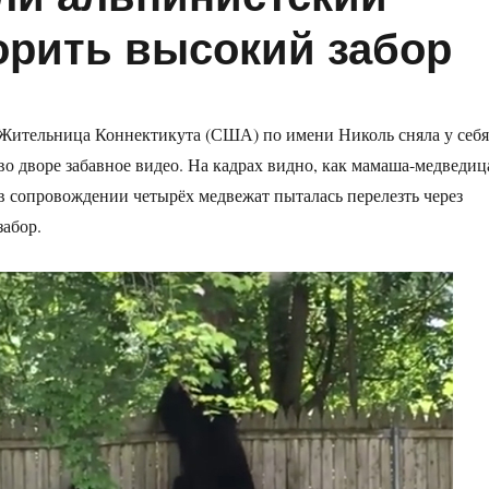
корить высокий забор
Жительница Коннектикута (США) по имени Николь сняла у себя
во дворе забавное видео. На кадрах видно, как мамаша-медведиц
в сопровождении четырёх медвежат пыталась перелезть через
забор.