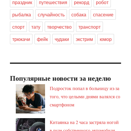
праздник
путешествия
рекорд
робот
рыбалка
случайность
собака
спасение
спорт
тату
творчество
транспорт
трюкачи
фейк
чудаки
экстрим
юмор
Популярные новости за неделю
Подросток попал в больницу из-за
того, что целыми днями валялся со
смартфоном
Китаянка на 2 часа застряла ногой
в руле собственного автомобиля