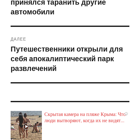
принялся таранить другие
запись:
записям
автомобили
ДАЛЕЕ
Путешественники открыли для
Следующая
себя апокалиптический парк
запись:
развлечений
Скрытая камера на пляже Крыма: Что
i
люди вытворяют, когда их не видят...