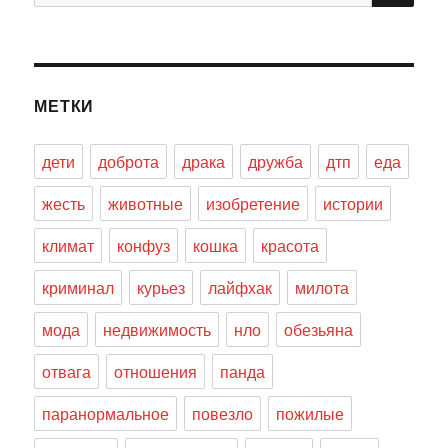
МЕТКИ
дети
доброта
драка
дружба
дтп
еда
жесть
животные
изобретение
истории
климат
конфуз
кошка
красота
криминал
курьез
лайфхак
милота
мода
недвижимость
нло
обезьяна
отвага
отношения
панда
паранормальное
повезло
пожилые