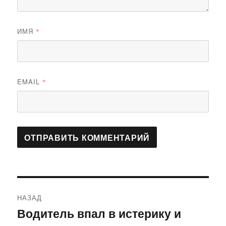
ИМЯ
*
EMAIL
*
Навигация
НАЗАД
по
Водитель впал в истерику и
Предыдущая