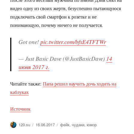
видео одну из своих жертв, безуспешно пытающуюся
подключить свой смартфон к розетке и не
понимающую, почему ничего не получается.
Got one!
pic.twitter.com/bfxE4TFTWr
— Just Basic Dave (@JustBasicDave)
14
июня 2017 г.
Читайте также:
Папа решил научить дочь ходить на
каблуках
Источник
Автор
Опубликовано
Метки
120.su
16.06.2017
фейк
,
чудаки
,
юмор