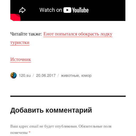
Читайте также:
Енот попытался обокрасть лодку
туристки
Источник
Автор
Опубликовано
Метки
120.su
20.06.2017
животные
,
юмор
Добавить комментарий
Ваш адрес email не будет опубликован.
Обязательные поля
помечены
*