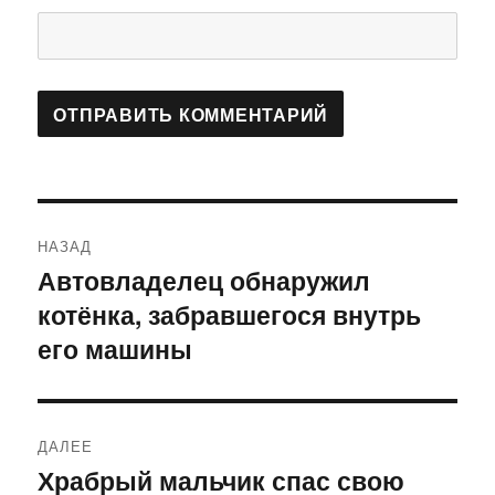
Навигация
НАЗАД
по
Автовладелец обнаружил
Предыдущая
котёнка, забравшегося внутрь
запись:
записям
его машины
ДАЛЕЕ
Храбрый мальчик спас свою
Следующая