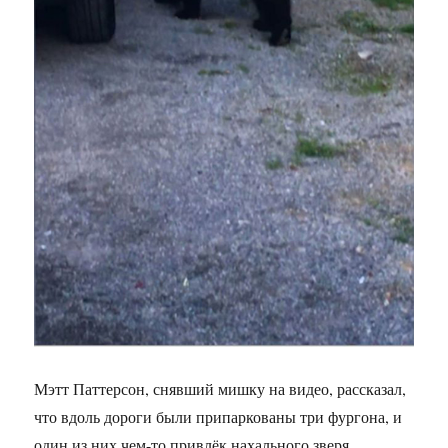
Мэтт Паттерсон, снявший мишку на видео, рассказал,
что вдоль дороги были припаркованы три фургона, и
один из них чем-то привлёк нахального зверя.