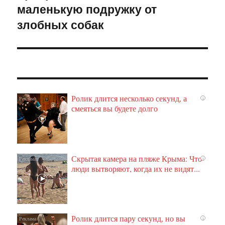
маленькую подружку от
запись:
злобных собак
Ролик длится несколько секунд, а
i
смеяться вы будете долго
Скрытая камера на пляже Крыма: Что
i
люди вытворяют, когда их не видят...
Ролик длится пару секунд, но вы
i