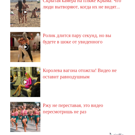
Скрытая камера на пляже Крыма: Что
люди вытворяют, когда их не видят...
Ролик длится пару секунд, но вы
i
будете в шоке от увиденного
Королева вагона отожгла! Видео не
i
оставит равнодушным
Ржу не переставая, это видео
i
пересмотришь не раз