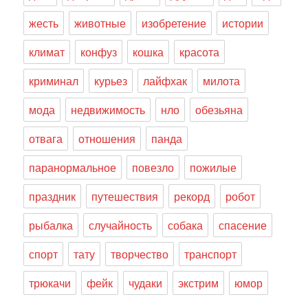
жесть
животные
изобретение
истории
климат
конфуз
кошка
красота
криминал
курьез
лайфхак
милота
мода
недвижимость
нло
обезьяна
отвага
отношения
панда
паранормальное
повезло
пожилые
праздник
путешествия
рекорд
робот
рыбалка
случайность
собака
спасение
спорт
тату
творчество
транспорт
трюкачи
фейк
чудаки
экстрим
юмор