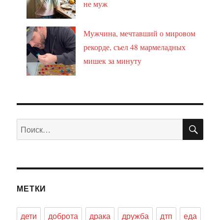
не муж
Мужчина, мечтавший о мировом
рекорде, съел 48 мармеладных
мишек за минуту
ПО
Искать:
МЕТКИ
дети
доброта
драка
дружба
дтп
еда