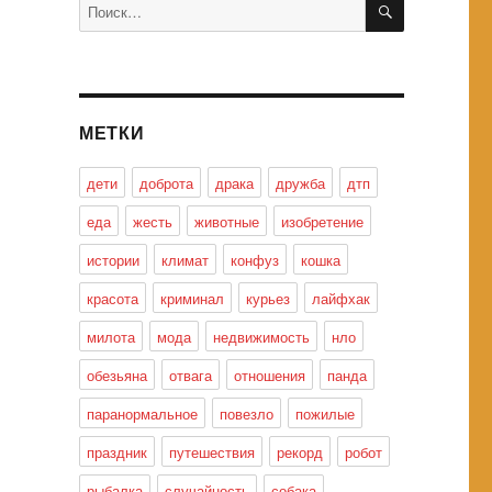
Искать:
МЕТКИ
дети
доброта
драка
дружба
дтп
еда
жесть
животные
изобретение
истории
климат
конфуз
кошка
красота
криминал
курьез
лайфхак
милота
мода
недвижимость
нло
обезьяна
отвага
отношения
панда
паранормальное
повезло
пожилые
праздник
путешествия
рекорд
робот
рыбалка
случайность
собака