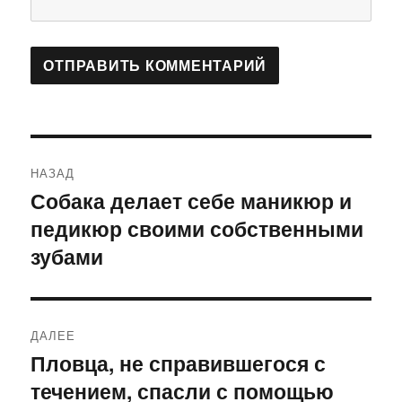
Навигация
НАЗАД
по
Собака делает себе маникюр и
Предыдущая
педикюр своими собственными
запись:
записям
зубами
ДАЛЕЕ
Пловца, не справившегося с
Следующая
течением, спасли с помощью
запись: