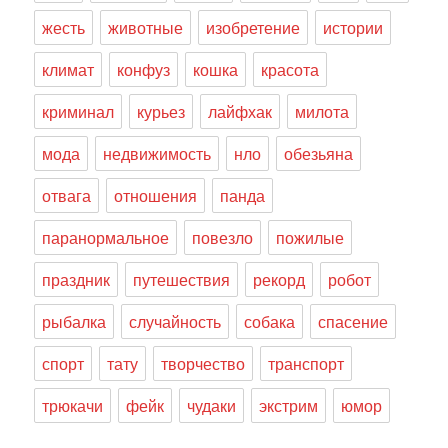
жесть
животные
изобретение
истории
климат
конфуз
кошка
красота
криминал
курьез
лайфхак
милота
мода
недвижимость
нло
обезьяна
отвага
отношения
панда
паранормальное
повезло
пожилые
праздник
путешествия
рекорд
робот
рыбалка
случайность
собака
спасение
спорт
тату
творчество
транспорт
трюкачи
фейк
чудаки
экстрим
юмор