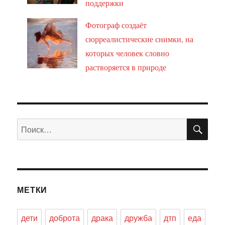
поддержки
Фотограф создаёт
сюрреалистические снимки, на
которых человек словно
растворяется в природе
ПО
Искать:
МЕТКИ
дети
доброта
драка
дружба
дтп
еда