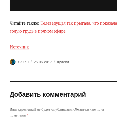
Читайте также:
Телеведущая так прыгала, что показала
голую грудь в прямом эфире
Источник
Автор
Опубликовано
Метки
120.su
26.06.2017
чудаки
Добавить комментарий
Ваш адрес email не будет опубликован.
Обязательные поля
помечены
*