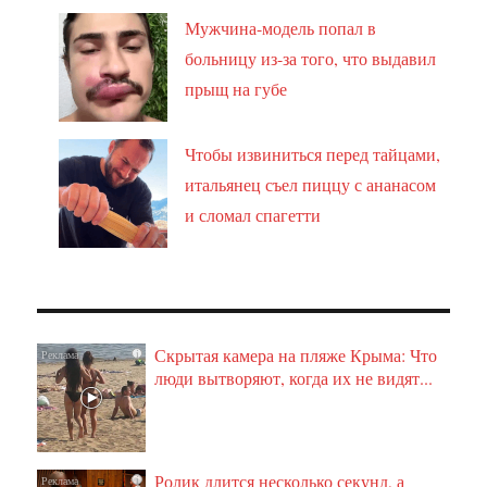
Мужчина-модель попал в
больницу из-за того, что выдавил
прыщ на губе
Чтобы извиниться перед тайцами,
итальянец съел пиццу с ананасом
и сломал спагетти
Скрытая камера на пляже Крыма: Что
i
люди вытворяют, когда их не видят...
Ролик длится несколько секунд, а
i