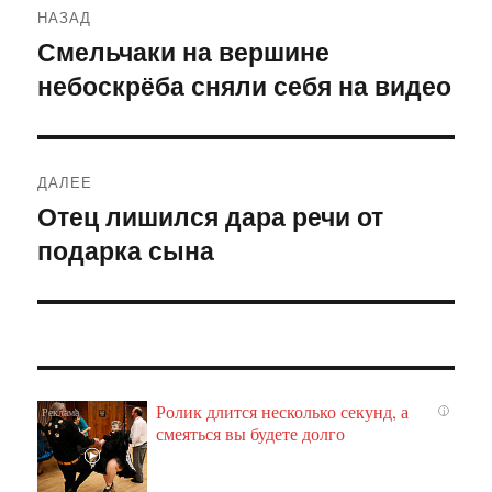
НАЗАД
по
Смельчаки на вершине
Предыдущая
небоскрёба сняли себя на видео
запись:
записям
ДАЛЕЕ
Отец лишился дара речи от
Следующая
подарка сына
запись:
Ролик длится несколько секунд, а
i
смеяться вы будете долго