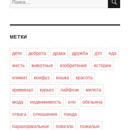
МЕТКИ
дети
доброта
драка
дружба
дтп
еда
жесть
животные
изобретение
истории
климат
конфуз
кошка
красота
криминал
курьез
лайфхак
милота
мода
недвижимость
нло
обезьяна
отвага
отношения
панда
паранормальное
повезло
пожилые