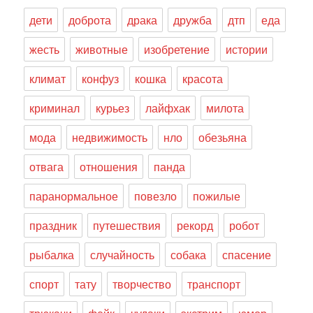
дети
доброта
драка
дружба
дтп
еда
жесть
животные
изобретение
истории
климат
конфуз
кошка
красота
криминал
курьез
лайфхак
милота
мода
недвижимость
нло
обезьяна
отвага
отношения
панда
паранормальное
повезло
пожилые
праздник
путешествия
рекорд
робот
рыбалка
случайность
собака
спасение
спорт
тату
творчество
транспорт