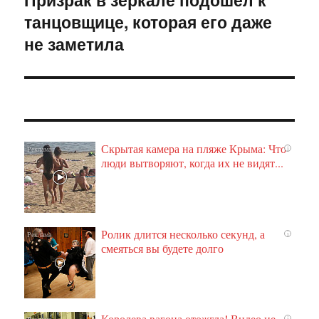
танцовщице, которая его даже
запись:
не заметила
Скрытая камера на пляже Крыма: Что
i
люди вытворяют, когда их не видят...
Ролик длится несколько секунд, а
i
смеяться вы будете долго
Королева вагона отожгла! Видео не
i