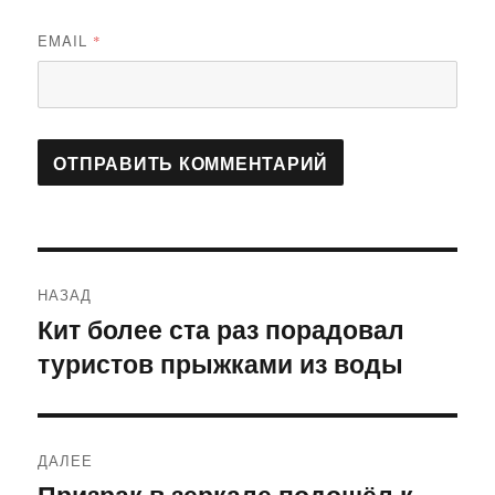
EMAIL
*
Навигация
НАЗАД
по
Кит более ста раз порадовал
Предыдущая
туристов прыжками из воды
запись:
записям
ДАЛЕЕ
Призрак в зеркале подошёл к
Следующая