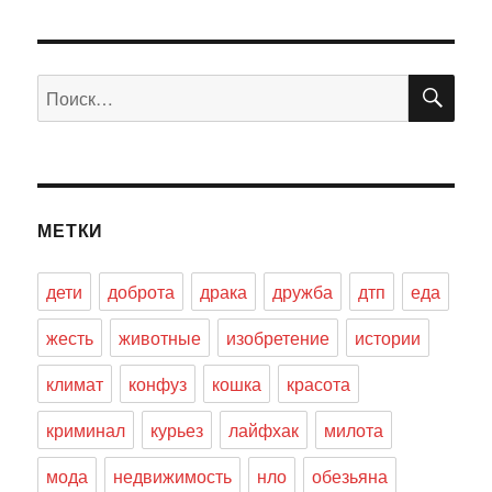
ПО
Искать:
МЕТКИ
дети
доброта
драка
дружба
дтп
еда
жесть
животные
изобретение
истории
климат
конфуз
кошка
красота
криминал
курьез
лайфхак
милота
мода
недвижимость
нло
обезьяна