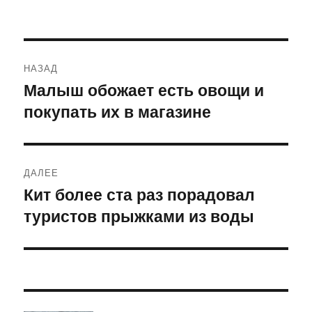
Навигация
НАЗАД
по
Малыш обожает есть овощи и
Предыдущая
покупать их в магазине
запись:
записям
ДАЛЕЕ
Кит более ста раз порадовал
Следующая
туристов прыжками из воды
запись: