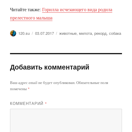
Читайте также:
Горилла исчезающего вида родила
прелестного малыша
Автор
Опубликовано
Метки
120.su
03.07.2017
животные
,
милота
,
рекорд
,
собака
Добавить комментарий
Ваш адрес email не будет опубликован.
Обязательные поля
помечены
*
КОММЕНТАРИЙ
*