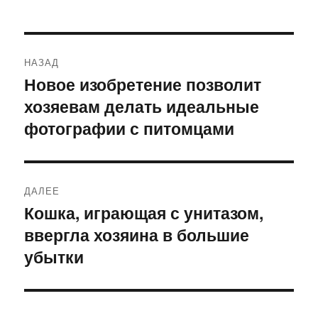
Навигация
НАЗАД
по
Новое изобретение позволит
Предыдущая
хозяевам делать идеальные
запись:
записям
фотографии с питомцами
ДАЛЕЕ
Кошка, играющая с унитазом,
Следующая
ввергла хозяина в большие
запись:
убытки