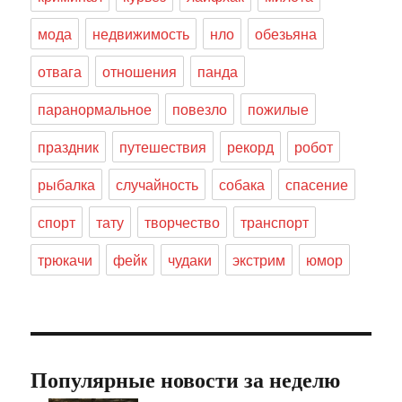
мода
недвижимость
нло
обезьяна
отвага
отношения
панда
паранормальное
повезло
пожилые
праздник
путешествия
рекорд
робот
рыбалка
случайность
собака
спасение
спорт
тату
творчество
транспорт
трюкачи
фейк
чудаки
экстрим
юмор
Популярные новости за неделю