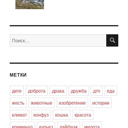
ПО
Искать:
МЕТКИ
дети
доброта
драка
дружба
дтп
еда
жесть
животные
изобретение
истории
климат
конфуз
кошка
красота
криминал
курьез
лайфхак
милота