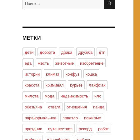
Искать:
МЕТКИ
дети
доброта
драка
дружба
дтп
еда
жесть
животные
изобретение
истории
климат
конфуз
кошка
красота
криминал
курьез
лайфхак
милота
мода
недвижимость
нло
обезьяна
отвага
отношения
панда
паранормальное
повезло
пожилые
праздник
путешествия
рекорд
робот
рыбалка
случайность
собака