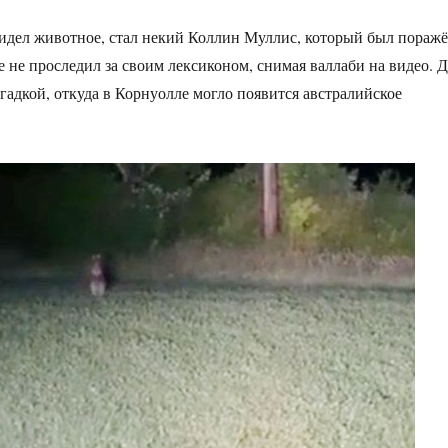
идел животное, стал некий Коллин Муллис, который был пораж
е не проследил за своим лексиконом, снимая валлаби на видео. 
агадкой, откуда в Корнуолле могло появится австралийское