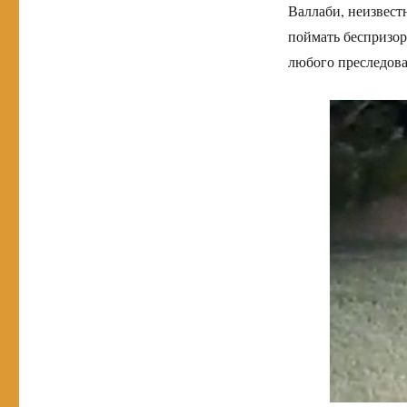
Валлаби, неизвест
поймать беспризорн
любого преследова