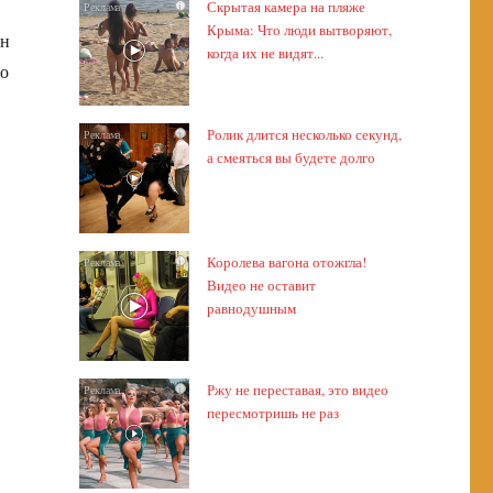
Скрытая камера на пляже
i
Крыма: Что люди вытворяют,
ён
когда их не видят...
До
Ролик длится несколько секунд,
i
а смеяться вы будете долго
Королева вагона отожгла!
i
Видео не оставит
равнодушным
Ржу не переставая, это видео
i
пересмотришь не раз