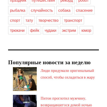
праздник
путешествия
рекорд
робот
рыбалка
случайность
собака
спасение
спорт
тату
творчество
транспорт
трюкачи
фейк
чудаки
экстрим
юмор
Популярные новости за неделю
Люди придумали оригинальный
способ, чтобы охладиться в жару
Питон проглотил мужчину,
возвращавшегося домой ночью