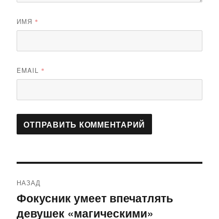
ИМЯ
*
EMAIL
*
Навигация
НАЗАД
по
Фокусник умеет впечатлять
Предыдущая
девушек «магическими»
запись:
записям