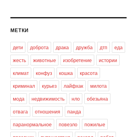
МЕТКИ
дети
доброта
драка
дружба
дтп
еда
жесть
животные
изобретение
истории
климат
конфуз
кошка
красота
криминал
курьез
лайфхак
милота
мода
недвижимость
нло
обезьяна
отвага
отношения
панда
паранормальное
повезло
пожилые