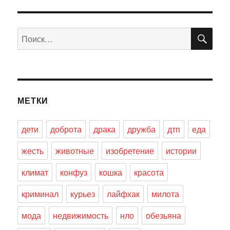
ПО
Искать:
МЕТКИ
дети
доброта
драка
дружба
дтп
еда
жесть
животные
изобретение
истории
климат
конфуз
кошка
красота
криминал
курьез
лайфхак
милота
мода
недвижимость
нло
обезьяна