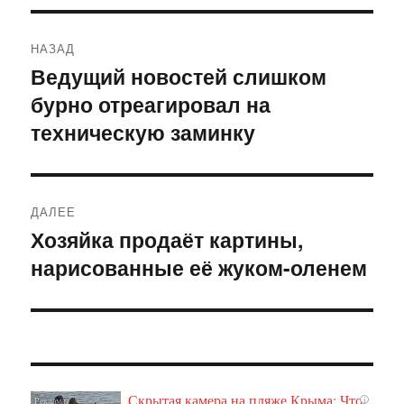
Навигация
НАЗАД
по
Ведущий новостей слишком
Предыдущая
бурно отреагировал на
запись:
записям
техническую заминку
ДАЛЕЕ
Хозяйка продаёт картины,
Следующая
нарисованные её жуком-оленем
запись:
Скрытая камера на пляже Крыма: Что
i