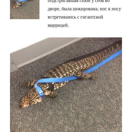
подстригавшая газон у себя во
дворе, была шокирована, нос к носу
встретившись с гигантской
ящерицей.