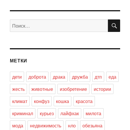
ПО
Искать:
МЕТКИ
дети
доброта
драка
дружба
дтп
еда
жесть
животные
изобретение
истории
климат
конфуз
кошка
красота
криминал
курьез
лайфхак
милота
мода
недвижимость
нло
обезьяна