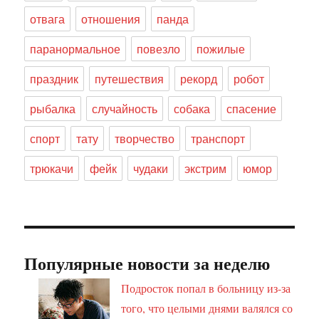
отвага
отношения
панда
паранормальное
повезло
пожилые
праздник
путешествия
рекорд
робот
рыбалка
случайность
собака
спасение
спорт
тату
творчество
транспорт
трюкачи
фейк
чудаки
экстрим
юмор
Популярные новости за неделю
Подросток попал в больницу из-за
того, что целыми днями валялся со