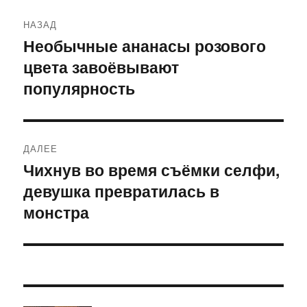
Навигация
НАЗАД
по
Необычные ананасы розового
Предыдущая
цвета завоёвывают
запись:
записям
популярность
ДАЛЕЕ
Чихнув во время съёмки селфи,
Следующая
девушка превратилась в
запись:
монстра