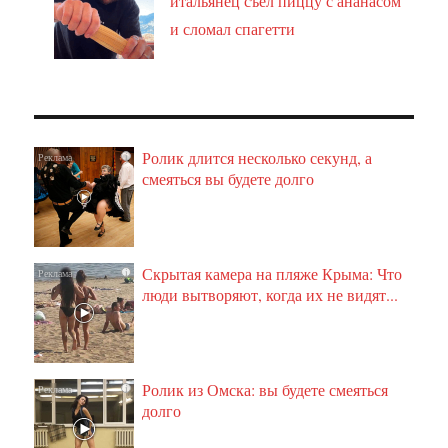
итальянец съел пиццу с ананасом
и сломал спагетти
Ролик длится несколько секунд, а
i
смеяться вы будете долго
Скрытая камера на пляже Крыма: Что
i
люди вытворяют, когда их не видят...
Ролик из Омска: вы будете смеяться
i
долго