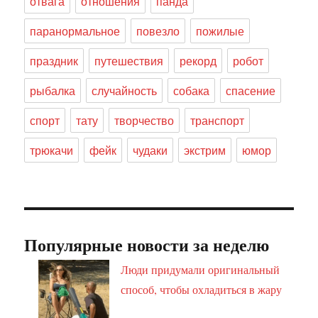
отвага
отношения
панда
паранормальное
повезло
пожилые
праздник
путешествия
рекорд
робот
рыбалка
случайность
собака
спасение
спорт
тату
творчество
транспорт
трюкачи
фейк
чудаки
экстрим
юмор
Популярные новости за неделю
Люди придумали оригинальный
способ, чтобы охладиться в жару