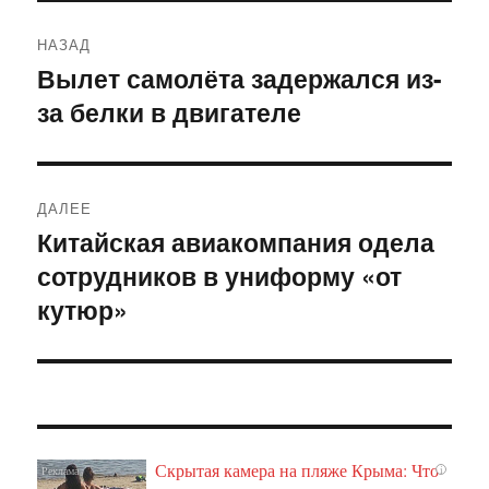
Навигация
НАЗАД
по
Вылет самолёта задержался из-
Предыдущая
за белки в двигателе
запись:
записям
ДАЛЕЕ
Китайская авиакомпания одела
Следующая
сотрудников в униформу «от
запись:
кутюр»
Скрытая камера на пляже Крыма: Что
i