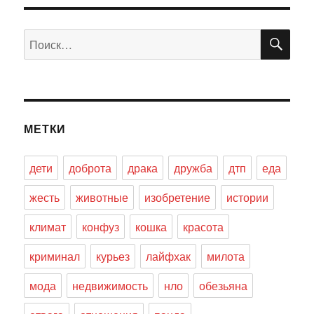
ПО
Искать:
МЕТКИ
дети
доброта
драка
дружба
дтп
еда
жесть
животные
изобретение
истории
климат
конфуз
кошка
красота
криминал
курьез
лайфхак
милота
мода
недвижимость
нло
обезьяна