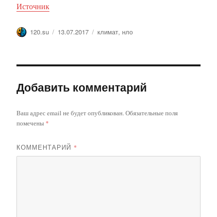
Источник
Автор
Опубликовано
Метки
120.su
13.07.2017
климат
,
нло
Добавить комментарий
Ваш адрес email не будет опубликован.
Обязательные поля
помечены
*
КОММЕНТАРИЙ
*