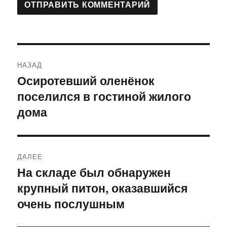
Навигация
НАЗАД
по
Осиротевший оленёнок
Предыдущая
поселился в гостиной жилого
запись:
записям
дома
ДАЛЕЕ
На складе был обнаружен
Следующая
крупный питон, оказавшийся
запись:
очень послушным