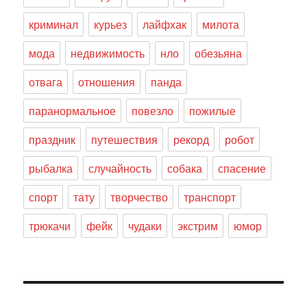
криминал
курьез
лайфхак
милота
мода
недвижимость
нло
обезьяна
отвага
отношения
панда
паранормальное
повезло
пожилые
праздник
путешествия
рекорд
робот
рыбалка
случайность
собака
спасение
спорт
тату
творчество
транспорт
трюкачи
фейк
чудаки
экстрим
юмор