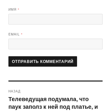
ИМЯ
*
EMAIL
*
Навигация
НАЗАД
по
Телеведущая подумала, что
Предыдущая
паук заполз к ней под платье, и
запись:
записям