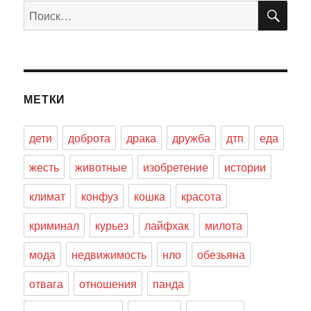
ПО
Искать:
МЕТКИ
дети
доброта
драка
дружба
дтп
еда
жесть
животные
изобретение
истории
климат
конфуз
кошка
красота
криминал
курьез
лайфхак
милота
мода
недвижимость
нло
обезьяна
отвага
отношения
панда