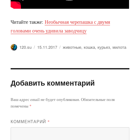
Читайте также:
Необычная черепашка с двумя
головами очень удивила заводчицу
Автор
Опубликовано
Метки
120.su
15.11.2017
животные
,
кошка
,
курьез
,
милота
Добавить комментарий
Ваш адрес email не будет опубликован.
Обязательные поля
помечены
*
КОММЕНТАРИЙ
*