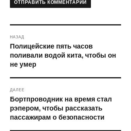
Навигация
НАЗАД
по
Полицейские пять часов
Предыдущая
поливали водой кита, чтобы он
запись:
записям
не умер
ДАЛЕЕ
Бортпроводник на время стал
Следующая
рэпером, чтобы рассказать
запись:
пассажирам о безопасности