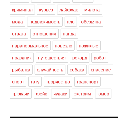
криминал
курьез
лайфхак
милота
мода
недвижимость
нло
обезьяна
отвага
отношения
панда
паранормальное
повезло
пожилые
праздник
путешествия
рекорд
робот
рыбалка
случайность
собака
спасение
спорт
тату
творчество
транспорт
трюкачи
фейк
чудаки
экстрим
юмор