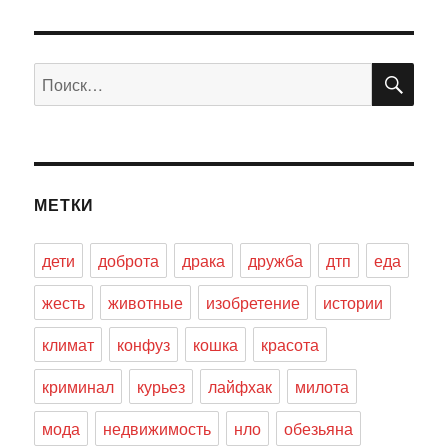
ПО
Искать:
МЕТКИ
дети
доброта
драка
дружба
дтп
еда
жесть
животные
изобретение
истории
климат
конфуз
кошка
красота
криминал
курьез
лайфхак
милота
мода
недвижимость
нло
обезьяна