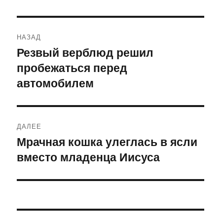
Навигация
НАЗАД
по
Резвый верблюд решил
Предыдущая
пробежаться перед
запись:
записям
автомобилем
ДАЛЕЕ
Мрачная кошка улеглась в ясли
Следующая
вместо младенца Иисуса
запись: