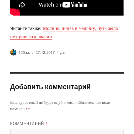
Читайте также:
Молния, попав в машину, чуть было
не привела к аварии
Автор
Опубликовано
Метки
120.su
27.12.2017
дтп
Добавить комментарий
Ваш адрес email не будет опубликован.
Обязательные поля
помечены
*
КОММЕНТАРИЙ
*