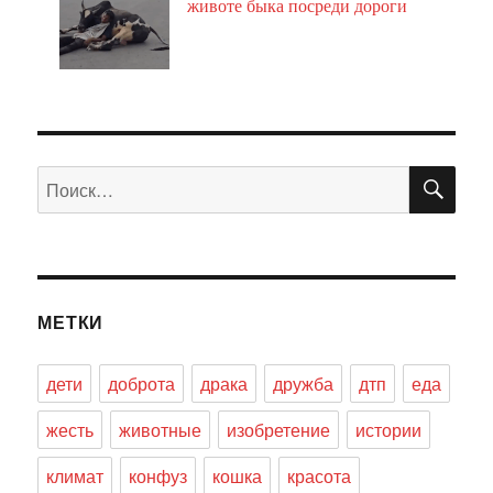
животе быка посреди дороги
ПО
Искать:
МЕТКИ
дети
доброта
драка
дружба
дтп
еда
жесть
животные
изобретение
истории
климат
конфуз
кошка
красота