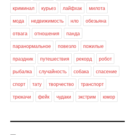
криминал
курьез
лайфхак
милота
мода
недвижимость
нло
обезьяна
отвага
отношения
панда
паранормальное
повезло
пожилые
праздник
путешествия
рекорд
робот
рыбалка
случайность
собака
спасение
спорт
тату
творчество
транспорт
трюкачи
фейк
чудаки
экстрим
юмор