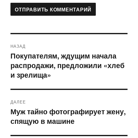
Навигация
НАЗАД
по
Покупателям, ждущим начала
Предыдущая
распродажи, предложили «хлеб
запись:
записям
и зрелища»
ДАЛЕЕ
Муж тайно фотографирует жену,
Следующая
спящую в машине
запись: