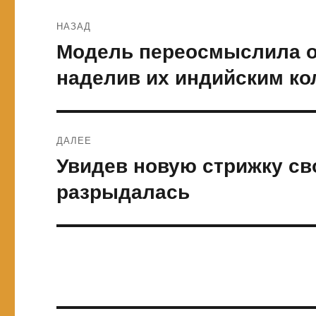
Навигация
НАЗАД
по
Модель переосмыслила о
Предыдущая
запись:
записям
наделив их индийским к
ДАЛЕЕ
Увидев новую стрижку св
Следующая
запись:
разрыдалась