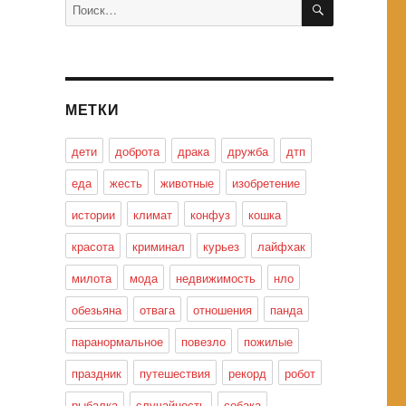
Искать:
МЕТКИ
дети
доброта
драка
дружба
дтп
еда
жесть
животные
изобретение
истории
климат
конфуз
кошка
красота
криминал
курьез
лайфхак
милота
мода
недвижимость
нло
обезьяна
отвага
отношения
панда
паранормальное
повезло
пожилые
праздник
путешествия
рекорд
робот
рыбалка
случайность
собака