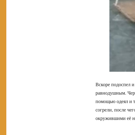
Вскоре подоспел и
равнодушным. Чере
помощью одеял и 
согрели, после чег
окружившими её не