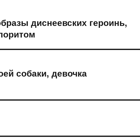
бразы диснеевских героинь,
олоритом
оей собаки, девочка