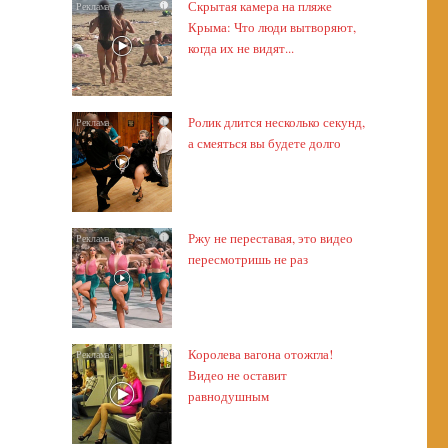
Скрытая камера на пляже
i
Крыма: Что люди вытворяют,
когда их не видят...
Ролик длится несколько секунд,
i
а смеяться вы будете долго
Ржу не переставая, это видео
i
пересмотришь не раз
Королева вагона отожгла!
i
Видео не оставит
равнодушным