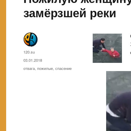
замёрзшей реки
Автор
120.su
Опубликовано
03.01.2018
Метки
отвага
,
пожилые
,
спасение