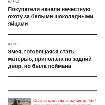
НАЗАД
по
Покупатели начали нечестную
Предыдущая
охоту за белыми шоколадными
запись:
записям
яйцами
ДАЛЕЕ
Змея, готовящаяся стать
Следующая
матерью, приползла на задний
запись:
двор, но была поймана
Скрытая камера на пляже Крыма: Что
i
люди вытворяют, когда их не видят...