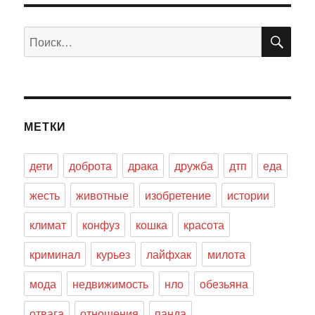
ПО
Искать:
МЕТКИ
дети
доброта
драка
дружба
дтп
еда
жесть
животные
изобретение
истории
климат
конфуз
кошка
красота
криминал
курьез
лайфхак
милота
мода
недвижимость
нло
обезьяна
отвага
отношения
панда