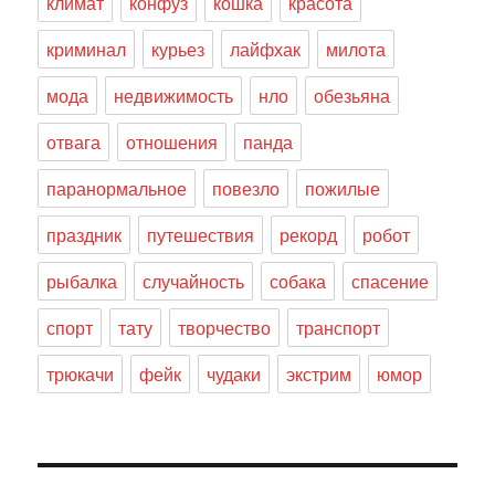
климат
конфуз
кошка
красота
криминал
курьез
лайфхак
милота
мода
недвижимость
нло
обезьяна
отвага
отношения
панда
паранормальное
повезло
пожилые
праздник
путешествия
рекорд
робот
рыбалка
случайность
собака
спасение
спорт
тату
творчество
транспорт
трюкачи
фейк
чудаки
экстрим
юмор