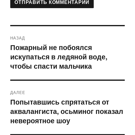
Навигация
НАЗАД
по
Пожарный не побоялся
Предыдущая
искупаться в ледяной воде,
запись:
записям
чтобы спасти мальчика
ДАЛЕЕ
Попытавшись спрятаться от
Следующая
аквалангиста, осьминог показал
запись:
невероятное шоу