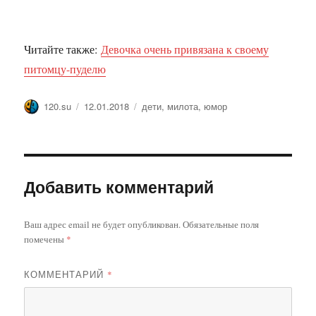
Читайте также:
Девочка очень привязана к своему
питомцу-пуделю
Автор
Опубликовано
Метки
120.su
12.01.2018
дети
,
милота
,
юмор
Добавить комментарий
Ваш адрес email не будет опубликован.
Обязательные поля
помечены
*
КОММЕНТАРИЙ
*