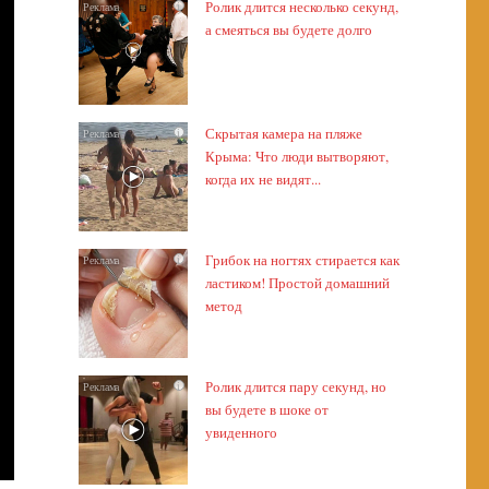
Ролик длится несколько секунд,
i
а смеяться вы будете долго
Скрытая камера на пляже
i
Крыма: Что люди вытворяют,
когда их не видят...
Грибок на ногтях стирается как
i
ластиком! Простой домашний
метод
Ролик длится пару секунд, но
i
вы будете в шоке от
увиденного