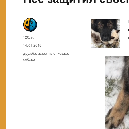
Автор
120.su
Опубликовано
14.01.2018
Метки
дружба
,
животные
,
кошка
,
собака