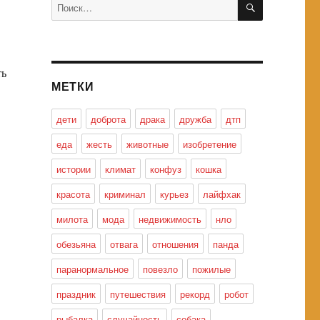
Искать:
ть
МЕТКИ
дети
доброта
драка
дружба
дтп
еда
жесть
животные
изобретение
истории
климат
конфуз
кошка
красота
криминал
курьез
лайфхак
милота
мода
недвижимость
нло
обезьяна
отвага
отношения
панда
паранормальное
повезло
пожилые
праздник
путешествия
рекорд
робот
рыбалка
случайность
собака