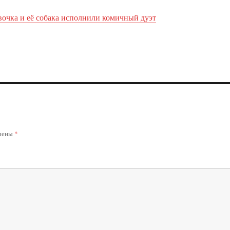
вочка и её собака исполнили комичный дуэт
ечены
*