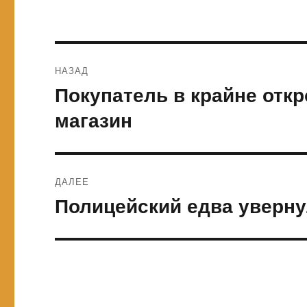
Навигация
НАЗАД
по
Покупатель в крайне отк
Предыдущая
запись:
записям
магазин
ДАЛЕЕ
Полицейский едва уверну
Следующая
запись: