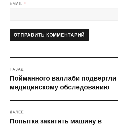
EMAIL
*
Навигация
НАЗАД
по
Пойманного валлаби подвергли
Предыдущая
медицинскому обследованию
запись:
записям
ДАЛЕЕ
Попытка закатить машину в
Следующая