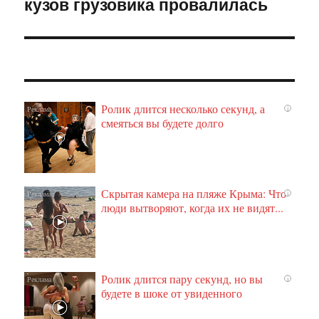
кузов грузовика провалилась
запись:
Ролик длится несколько секунд, а
i
смеяться вы будете долго
Скрытая камера на пляже Крыма: Что
i
люди вытворяют, когда их не видят...
Ролик длится пару секунд, но вы
i
будете в шоке от увиденного