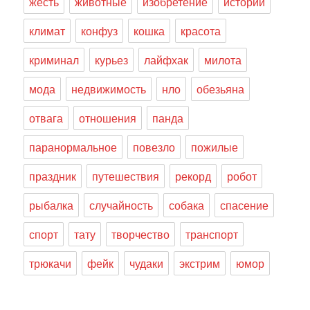
жесть
животные
изобретение
истории
климат
конфуз
кошка
красота
криминал
курьез
лайфхак
милота
мода
недвижимость
нло
обезьяна
отвага
отношения
панда
паранормальное
повезло
пожилые
праздник
путешествия
рекорд
робот
рыбалка
случайность
собака
спасение
спорт
тату
творчество
транспорт
трюкачи
фейк
чудаки
экстрим
юмор