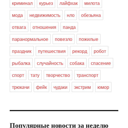
криминал
курьез
лайфхак
милота
мода
недвижимость
нло
обезьяна
отвага
отношения
панда
паранормальное
повезло
пожилые
праздник
путешествия
рекорд
робот
рыбалка
случайность
собака
спасение
спорт
тату
творчество
транспорт
трюкачи
фейк
чудаки
экстрим
юмор
Популярные новости за неделю