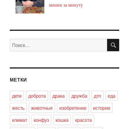
мишек за минуту
ПО
Искать:
МЕТКИ
дети
доброта
драка
дружба
дтп
еда
жесть
животные
изобретение
истории
климат
конфуз
кошка
красота