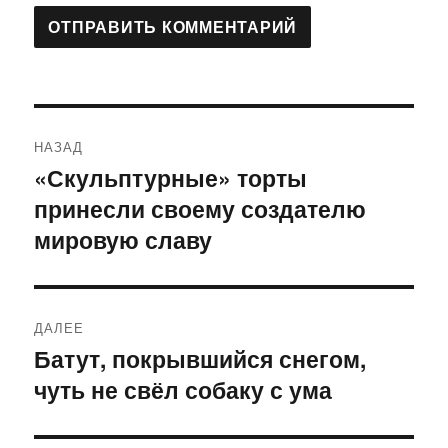
Навигация
НАЗАД
по
«Скульптурные» торты
Предыдущая
принесли своему создателю
запись:
записям
мировую славу
ДАЛЕЕ
Батут, покрывшийся снегом,
Следующая
чуть не свёл собаку с ума
запись: