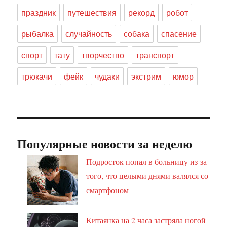
праздник
путешествия
рекорд
робот
рыбалка
случайность
собака
спасение
спорт
тату
творчество
транспорт
трюкачи
фейк
чудаки
экстрим
юмор
Популярные новости за неделю
Подросток попал в больницу из-за
того, что целыми днями валялся со
смартфоном
Китаянка на 2 часа застряла ногой