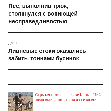
по
Пёс, выполнив трюк,
Предыдущая
столкнулся с вопиющей
запись:
записям
несправедливостью
ДАЛЕЕ
Ливневые стоки оказались
Следующая
забиты тоннами бусинок
запись:
Скрытая камера на пляже Крыма: Что
i
люди вытворяют, когда их не видят...