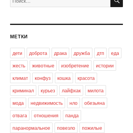
МЕТКИ
дети
доброта
драка
дружба
дтп
еда
жесть
животные
изобретение
истории
климат
конфуз
кошка
красота
криминал
курьез
лайфхак
милота
мода
недвижимость
нло
обезьяна
отвага
отношения
панда
паранормальное
повезло
пожилые